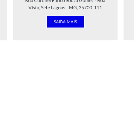
Rua Coronel Eurico Souza Gomez - Boa
Vista, Sete Lagoas - MG, 35700-111
SAIBA MAIS