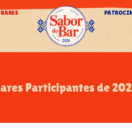
BARES
PATROCI
ares Participantes de 20