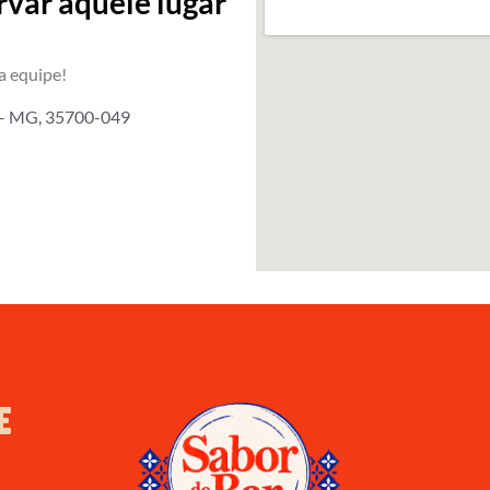
var aquele lugar
a equipe!
s - MG, 35700-049
E